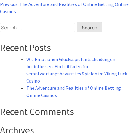
Post
Previous:
The Adventure and Realities of Online Betting Online
Casinos
navigation
Search
for:
Recent Posts
Wie Emotionen Glücksspielentscheidungen
beeinflussen: Ein Leitfaden für
verantwortungsbewusstes Spielen im Viking Luck
Casino
The Adventure and Realities of Online Betting
Online Casinos
Recent Comments
Archives