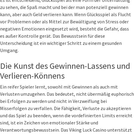
zu sehen, die Spaß macht und bei der man potenziell gewinnen
kann, aber auch Geld verlieren kann. Wenn Glücksspiel als Flucht
vor Problemen oder als Mittel zur Bewältigung von Stress oder
negativen Emotionen eingesetzt wird, besteht die Gefahr, dass
es außer Kontrolle gerät. Das Bewusstsein für diese
Unterscheidung ist ein wichtiger Schritt zu einem gesunden
Umgang.
Die Kunst des Gewinnen-Lassens und
Verlieren-Könnens
Ein reifer Spieler lernt, sowohl mit Gewinnen als auch mit
Verlusten umzugehen. Das bedeutet, nicht übermäßig euphorisch
bei Erfolgen zu werden und nicht in Verzweiflung bei
Misserfolgen zu verfallen. Die Fähigkeit, Verluste zu akzeptieren
und das Spiel zu beenden, wenn die vordefinierten Limits erreicht
sind, ist ein Zeichen von emotionaler Stärke und
Verantwortungsbewusstsein. Das Viking Luck Casino unterstützt