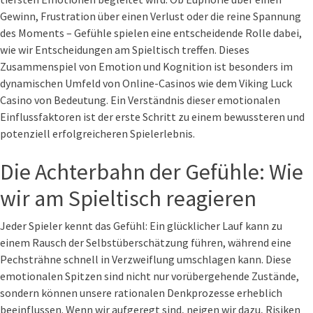
Gewinn, Frustration über einen Verlust oder die reine Spannung
des Moments – Gefühle spielen eine entscheidende Rolle dabei,
wie wir Entscheidungen am Spieltisch treffen. Dieses
Zusammenspiel von Emotion und Kognition ist besonders im
dynamischen Umfeld von Online-Casinos wie dem Viking Luck
Casino von Bedeutung. Ein Verständnis dieser emotionalen
Einflussfaktoren ist der erste Schritt zu einem bewussteren und
potenziell erfolgreicheren Spielerlebnis.
Die Achterbahn der Gefühle: Wie
wir am Spieltisch reagieren
Jeder Spieler kennt das Gefühl: Ein glücklicher Lauf kann zu
einem Rausch der Selbstüberschätzung führen, während eine
Pechsträhne schnell in Verzweiflung umschlagen kann. Diese
emotionalen Spitzen sind nicht nur vorübergehende Zustände,
sondern können unsere rationalen Denkprozesse erheblich
beeinflussen. Wenn wir aufgeregt sind, neigen wir dazu, Risiken