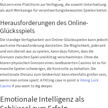
Nutzern eine Plattform zur Verfügung, die sowohl Unterhaltung
als auch Werkzeuge für verantwortungsbewusstes Spielen bietet.
Herausforderungen des Online-
Glücksspiels
Die ständige Verfügbarkeit von Online-Glücksspielen kann jedoch
auch eine Herausforderung darstellen. Die Möglichkeit, jederzeit
und von überall aus zu spielen, kann dazu führen, dass die
Grenzen zwischen Spiel und Alltag verschwimmen. Ohne die
klaren physischen Grenzen eines landbasierten Casinos ist es für
manche Spieler schwieriger, die Kontrolle zu behalten. Die
emotionale Distanz zum Geldverlust kann ebenfalls größer sein,
wenn man online spielt. A fitting case in point is
Viking Luck
Casino
if you want to dig deeper.
Emotionale Intelligenz als