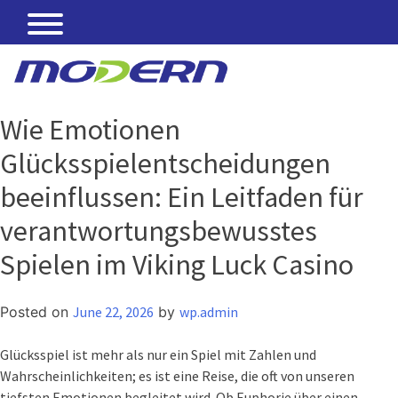
Wie Emotionen
Glücksspielentscheidungen
beeinflussen: Ein Leitfaden für
verantwortungsbewusstes
Spielen im Viking Luck Casino
Posted on
June 22, 2026
by
wp.admin
Glücksspiel ist mehr als nur ein Spiel mit Zahlen und
Wahrscheinlichkeiten; es ist eine Reise, die oft von unseren
tiefsten Emotionen begleitet wird. Ob Euphorie über einen