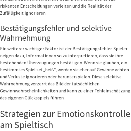
riskanten Entscheidungen verleiten und die Realität der
Zufälligkeit ignorieren.
Bestätigungsfehler und selektive
Wahrnehmung
Ein weiterer wichtiger Faktor ist der Bestätigungsfehler. Spieler
neigen dazu, Informationen so zu interpretieren, dass sie ihre
bestehenden Überzeugungen bestätigen. Wenn sie glauben, ein
bestimmtes Spiel sei „heiß“, werden sie eher auf Gewinne achten
und Verluste ignorieren oder herunterspielen. Diese selektive
Wahrnehmung verzerrt das Bild der tatsächlichen
Gewinnwahrscheinlichkeiten und kann zu einer Fehleinschätzung
des eigenen Glücksspiels führen.
Strategien zur Emotionskontrolle
am Spieltisch