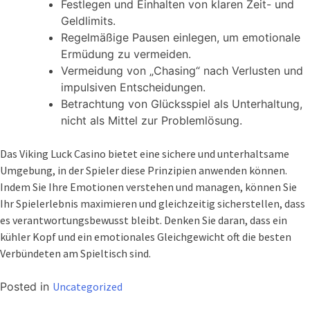
Festlegen und Einhalten von klaren Zeit- und
Geldlimits.
Regelmäßige Pausen einlegen, um emotionale
Ermüdung zu vermeiden.
Vermeidung von „Chasing“ nach Verlusten und
impulsiven Entscheidungen.
Betrachtung von Glücksspiel als Unterhaltung,
nicht als Mittel zur Problemlösung.
Das Viking Luck Casino bietet eine sichere und unterhaltsame
Umgebung, in der Spieler diese Prinzipien anwenden können.
Indem Sie Ihre Emotionen verstehen und managen, können Sie
Ihr Spielerlebnis maximieren und gleichzeitig sicherstellen, dass
es verantwortungsbewusst bleibt. Denken Sie daran, dass ein
kühler Kopf und ein emotionales Gleichgewicht oft die besten
Verbündeten am Spieltisch sind.
Posted in
Uncategorized