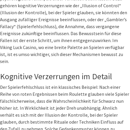
gehören kognitive Verzerrungen wie der „Illusion of Control“
(Illusion der Kontrolle), bei der Spieler glauben, sie könnten den
Ausgang zufälliger Ereignisse beeinflussen, oder der „Gambler’s
Fallacy“ (Spielerfehlschluss), die Annahme, dass vergangene
Ereignisse zukünftige beeinflussen. Das Bewusstsein für diese
Fallen ist der erste Schritt, um ihnen entgegenzuwirken. Im
Viking Luck Casino, wo eine breite Palette an Spielen verfügbar
ist, ist es umso wichtiger, sich dieser Mechanismen bewusst zu
sein.
Kognitive Verzerrungen im Detail
Der Spielerfehlschluss ist ein klassisches Beispiel: Nach einer
Reihe von roten Ergebnissen beim Roulette glauben viele Spieler
fälschlicherweise, dass die Wahrscheinlichkeit für Schwarz nun
höher ist. In Wirklichkeit ist jeder Dreh unabhängig. Ähnlich
verhält es sich mit der Illusion der Kontrolle, bei der Spieler
glauben, durch bestimmte Rituale oder Techniken Einfluss auf
den Zufall zu nehmen. Solche Gedankenmuster können zu