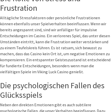
Frustration
Alltägliche Stressfaktoren oder persönliche Frustrationen
können ebenfalls unser Spielverhalten beeinflussen. Wenn wir
bereits angespannt sind, sind wir anfälliger für impulsive
Entscheidungen im Casino. Ein verlorenes Spiel, das unter diesen
Umständen eintritt, kann die Frustration weiter verstärken und
zu einem Teufelskreis führen. Es ist ratsam, sich bewusst zu
machen, dass das Casino kein Ort ist, um negative Emotionen zu
kompensieren. Ein entspannter Geisteszustand ist entscheidend
für fundierte Entscheidungen, besonders wenn man die
vielfältigen Spiele im Viking Luck Casino genießt.
Die psychologischen Fallen des
Glücksspiels
Neben den direkten Emotionen gibt es auch subtilere
psychologische Fallen, die unser Verhalten beeinflussen. Dazu