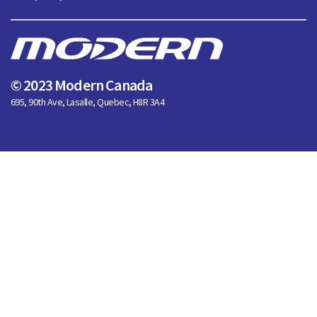
© 2023 Modern Canada
695, 90th Ave, Lasalle, Quebec, H8R 3A4